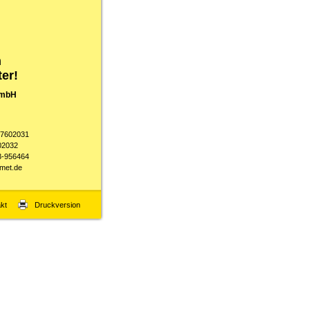
n
ter!
GmbH
-7602031
02032
3-956464
met.de
kt
Druckversion