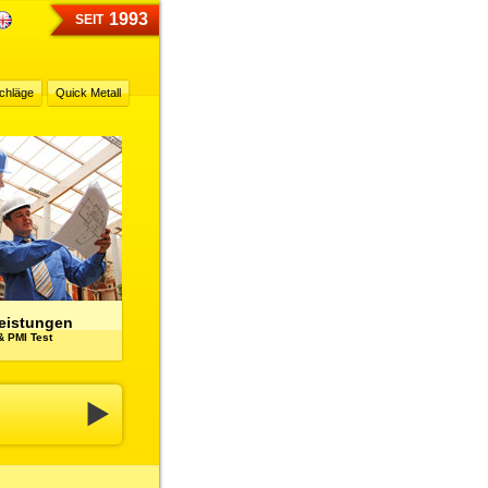
1993
SEIT
chläge
Quick Metall
leistungen
& PMI Test