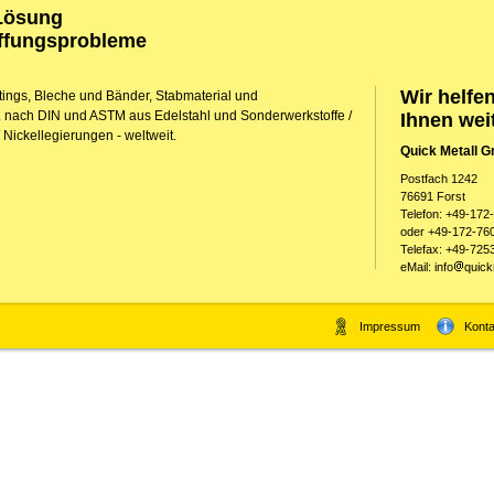
 Lösung
affungsprobleme
Wir helfe
ittings, Bleche und Bänder, Stabmaterial und
 nach DIN und ASTM aus Edelstahl und Sonderwerkstoffe /
Ihnen wei
Nickellegierungen - weltweit.
Quick Metall 
Postfach 1242
76691 Forst
Telefon: +49-172
oder +49-172-76
Telefax: +49-725
eMail: info
quick
Impressum
Konta