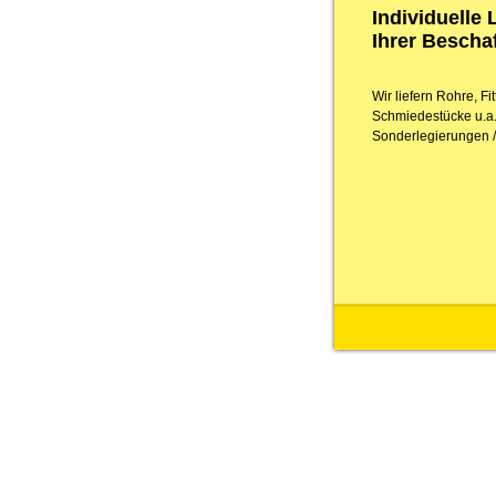
Individuelle
Ihrer Besch
Wir liefern Rohre, F
Schmiedestücke u.a.
Sonderlegierungen / 