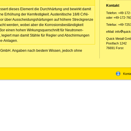
Kontakt
ssert dieses Element die Durchhärtung und bewirkt damit
Telefon: +49-172
ine Erhöhung der Kernfestigkeit. Austenitische 18/8 CrNi-
oder +49-172-76
Bor über Ausscheidungshärtungen auf höhere Streckgrenze
acht werden, wobei aber die Korrosionsbeständigkeit
Telefax: +49-725
 Bor einen hohen Wirkungsquerschnitt für Neutronen-
eMail: info
quick
, legiert man damit Stähle für Regler und Abschirmungen
Quick Metall Gm
ie-Anlagen.
Postfach 1242
76691 Forst
l GmbH. Angaben nach bestem Wissen, jedoch ohne
Konta