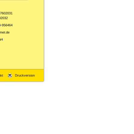
-7602031
02032
3-956464
met.de
bH
kt
Druckversion