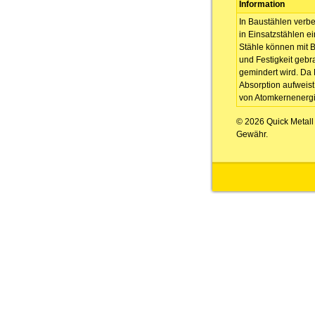
Information
In Baustählen verbe
in Einsatzstählen e
Stähle können mit 
und Festigkeit gebr
gemindert wird. Da
Absorption aufweist
von Atomkernenerg
© 2026 Quick Metal
Gewähr.