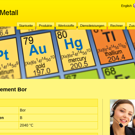
English
Startseite
Produkte
Werkstoffe
Dienstleistungen
Rechner
Zus
lement Bor
Bor
en
B
2040 °C