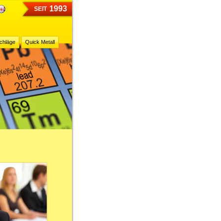
1993
SEIT
chläge
Quick Metall