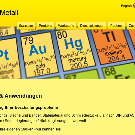
English
Startseite
Produkte
Werkstoffe
Dienstleistungen
Rechner
Zus
r & Anwendungen
ung Ihrer Beschaffungsprobleme
Fittings, Bleche und Bänder, Stabmaterial und Schmiedestücke u.a. nach DIN und A
 / Sonderlegierungen / Nickellegierungen - weltweit.
hre eigenen Stärken - wir kennen sie!