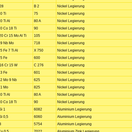
28
B 2
Nickel Legierung
0 Ti
75
Nickel Legierung
0 Ti Al
80 A
Nickel Legierung
20 Co 18 Ti
90
Nickel Legierung
20 Cr 15 Mo Al Ti
105
Nickel Legierung
19 Nb Mo
718
Nickel Legierung
5 Fe 7 Ti Al
X 750
Nickel Legierung
15 Fe
600
Nickel Legierung
16 Cr 15 W
C 276
Nickel Legierung
23 Fe
601
Nickel Legierung
22 Mo 9 Nb
625
Nickel Legierung
21 Mo
825
Nickel Legierung
0 Ti Al
80 A
Nickel Legierung
20 Co 18 Ti
90
Nickel Legierung
Si 1
6082
Aluminium Legierung
Si 0,5
6060
Aluminium Legierung
3
5754
Aluminium Legierung
Cu 0,5
7022
Aluminium Zink Legierung