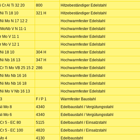
 Cr Al Ti 32 20
800
Hitzebeständiger Edelstahl
 Ni Ti 18 10
321 H
Hitzebeständiger Edelstahl
 Ni Mo N 17 12 2
Hochwarmfester Edelstahl
rMoNb V N 11-1
Hochwarmfester Edelstahl
r Mo V 11 1
Hochwarmfester Edelstahl
r Mo V 12 1
Hochwarmfester Edelstahl
 Ni 18 10
304 H
Hochwarmfester Edelstahl
 Ni Nb 16 13
347 H
Hochwarmfester Edelstahl
 Cr Ti Mo VB 25 15 2
286
Hochwarmfester Edelstahl
 Ni Mo Nb 16 16
Hochwarmfester Edelstahl
 Ni Mo Nb 16 18
Hochwarmfester Edelstahl
 Ni Mo V Nb 16 13
Hochwarmfester Edelstahl
 3
F / P 1
Warmfester Baustahl
Ni Mo 8
4340
Edelbaustahl / Vergütungsstahl
Ni Mo 6
4340
Edelbaustahl / Vergütungsstahl
Cr 5 - EC 80
5115
Edelbaustahl / Einsatzstahl
Cr 5 - EC 100
4820
Edelbaustahl / Einsatzstahl
Mo 4
4130
Edelbaustahl