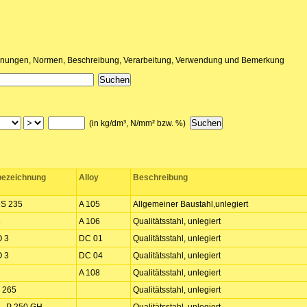
nungen, Normen, Beschreibung, Verarbeitung, Verwendung und Bemerkung
(in kg/dm³, N/mm² bzw. %)
ezeichnung
Alloy
Beschreibung
- S 235
A 105
Allgemeiner Baustahl,unlegiert
8
A 106
Qualitätsstahl, unlegiert
O 3
DC 01
Qualitätsstahl, unlegiert
O 3
DC 04
Qualitätsstahl, unlegiert
A 108
Qualitätsstahl, unlegiert
P 265
Qualitätsstahl, unlegiert