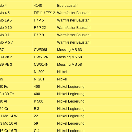
Mo 4
4140
Edelbaustahl
Mo 4 5
F/P11 / F/P12
Warmfester Baustahl
Mo 19 5
F / P 5
Warmfester Baustahl
Mo 9 10
F / P 22
Warmfester Baustahl
Mo 9 1
F / P 9
Warmfester Baustahl
Mo V 5 7
Warmfester Baustahl
 37
CW508L
Messing MS 63
39 Pb 2
CW612N
Messing MS 58
39 Pb 3
CW614N
Messing MS 58
2
Ni 200
Nickel
99
Ni 201
Nickel
30 Fe
400
Nickel Legierung
Cu 30 Fe
400
Nickel Legierung
30 Al
K 500
Nickel Legierung
29 Cr
B 3
Nickel Legierung
21 Mo 14 W
22
Nickel Legierung
23 Mo 16 Al
59
Nickel Legierung
16 Cr 16 Ti
C 4
Nickel Legierung