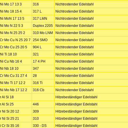
 Ni Mo 17 13 3
316
Nichtrostender Edelstahl
 Ni Mo 18 15 4
317 L
Nichtrostender Edelstahl
 Ni MoN 17 13 5
317 LMN
Nichtrostender Edelstahl
 Ni Mo N 22 5 3
Duplex 2205
Nichtrostender Edelstahl
 Ni Mo N 25 25 2
310 Mo LNM
Nichtrostender Edelstahl
 Cr Mo Cu N 25 20 7
254 SMO
Nichtrostender Edelstahl
 Cr Mo Cu 25 20 5
904 L
Nichtrostender Edelstahl
 Ni Ti 18 10
321
Nichtrostender Edelstahl
 Ni Cu Nb 16 4
17 4 PH
Nichtrostender Edelstahl
 Ni Nb 18 10
347
Nichtrostender Edelstahl
 Cr Mo Cu 31 27 4
28
Nichtrostender Edelstahl
 Ni Mo Ti 17 12 2
316 Ti
Nichtrostender Edelstahl
 Ni Mo Nb 17 12 2
316 Cb
Nichtrostender Edelstahl
r Al Si 18
Hitzebeständiger Edelstahl
r Al Si 25
446
Hitzebeständiger Edelstahl
r Ni Si 20 12
309
Hitzebeständiger Edelstahl
r Ni Si 25 21
310
Hitzebeständiger Edelstahl
i Cr Si 35 16
330 - DS
Hitzebeständiger Edelstahl