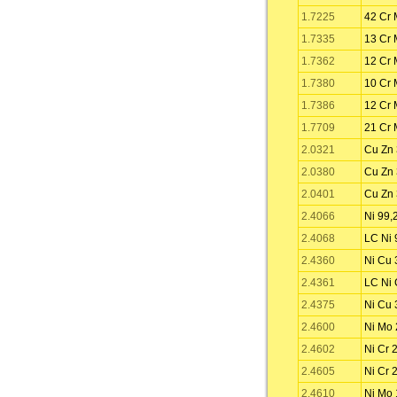
1.7225
42 Cr 
1.7335
13 Cr 
1.7362
12 Cr 
1.7380
10 Cr 
1.7386
12 Cr 
1.7709
21 Cr 
2.0321
Cu Zn
2.0380
Cu Zn 
2.0401
Cu Zn 
2.4066
Ni 99,
2.4068
LC Ni 
2.4360
Ni Cu 
2.4361
LC Ni 
2.4375
Ni Cu 
2.4600
Ni Mo 
2.4602
Ni Cr 
2.4605
Ni Cr 
2.4610
Ni Mo 