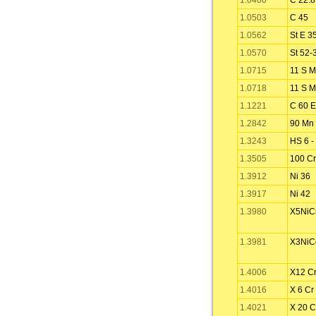
1.0460
C 22.8
1.0503
C 45
1.0562
St E 3
1.0570
St 52-
1.0715
11 S M
1.0718
11 S M
1.1221
C 60 E
1.2842
90 Mn 
1.3243
HS 6 - 
1.3505
100 Cr
1.3912
Ni 36
1.3917
Ni 42
1.3980
X5NiC
1.3981
X3NiC
1.4006
X12 Cr
1.4016
X 6 Cr
1.4021
X 20 C