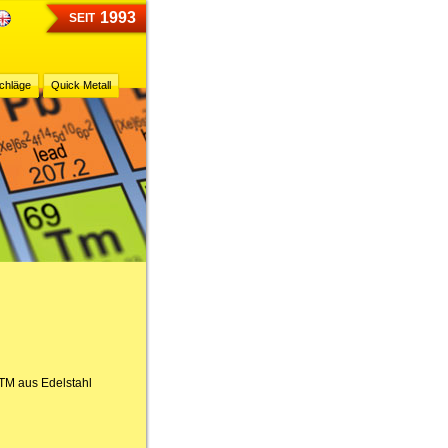
1993
SEIT
chläge
Quick Metall
STM aus Edelstahl