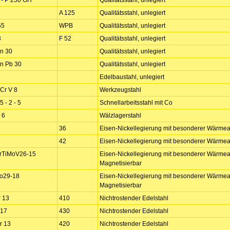
 - P 250 GH
Qualitätsstahl, unlegiert
A 125
Qualitätsstahl, unlegiert
55
WPB
Qualitätsstahl, unlegiert
3
F 52
Qualitätsstahl, unlegiert
n 30
Qualitätsstahl, unlegiert
n Pb 30
Qualitätsstahl, unlegiert
Edelbaustahl, unlegiert
Cr V 8
Werkzeugstahl
5 - 2 - 5
Schnellarbeitsstahl mit Co
 6
Wälzlagerstahl
36
Eisen-Nickellegierung mit besonderer Wärm
42
Eisen-Nickellegierung mit besonderer Wärm
rTiMoV26-15
Eisen-Nickellegierung mit besonderer Wärmea
Magnetisierbar
o29-18
Eisen-Nickellegierung mit besonderer Wärmea
Magnetisierbar
 13
410
Nichtrostender Edelstahl
 17
430
Nichtrostender Edelstahl
r 13
420
Nichtrostender Edelstahl