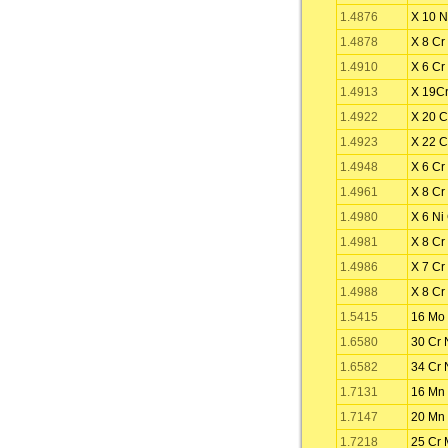
1.4876
X 10 Ni
1.4878
X 8 Cr
1.4910
X 6 Cr
1.4913
X 19C
1.4922
X 20 C
1.4923
X 22 C
1.4948
X 6 Cr
1.4961
X 8 Cr
1.4980
X 6 Ni
1.4981
X 8 Cr
1.4986
X 7 Cr
1.4988
X 8 Cr
1.5415
16 Mo
1.6580
30 Cr 
1.6582
34 Cr 
1.7131
16 Mn 
1.7147
20 Mn 
1.7218
25 Cr 