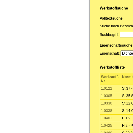
Werkstoffsuche
Volltextsuche
Suche nach Bezeich
Suchbegriff:
Eigenschaftssuche
Eigenschaft:
Werkstoffliste
Werkstoff-
Normb
Nr
1.0122
St 37 
1.0305
St 35.
1.0330
St 12 
1.0338
St 14 
1.0401
C 15
1.0425
H 2 - 