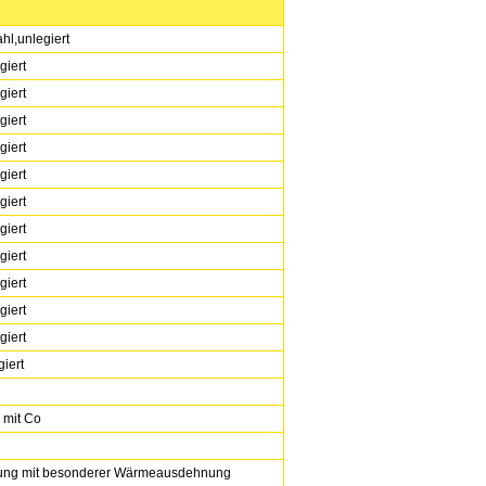
hl,unlegiert
giert
giert
giert
giert
giert
giert
giert
giert
giert
giert
giert
giert
 mit Co
rung mit besonderer Wärmeausdehnung