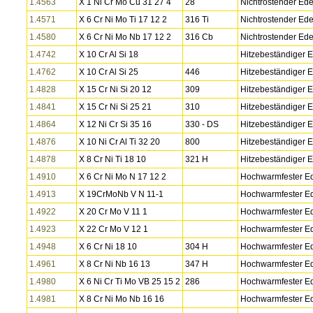
1.4563
X 1 Ni Cr Mo Cu 31 27 4
28
Nichtrostender Ede
1.4571
X 6 Cr Ni Mo Ti 17 12 2
316 Ti
Nichtrostender Ede
1.4580
X 6 Cr Ni Mo Nb 17 12 2
316 Cb
Nichtrostender Ede
1.4742
X 10 Cr Al Si 18
Hitzebeständiger E
1.4762
X 10 Cr Al Si 25
446
Hitzebeständiger E
1.4828
X 15 Cr Ni Si 20 12
309
Hitzebeständiger E
1.4841
X 15 Cr Ni Si 25 21
310
Hitzebeständiger E
1.4864
X 12 Ni Cr Si 35 16
330 - DS
Hitzebeständiger E
1.4876
X 10 Ni Cr Al Ti 32 20
800
Hitzebeständiger E
1.4878
X 8 Cr Ni Ti 18 10
321 H
Hitzebeständiger E
1.4910
X 6 Cr Ni Mo N 17 12 2
Hochwarmfester Ed
1.4913
X 19CrMoNb V N 11-1
Hochwarmfester Ed
1.4922
X 20 Cr Mo V 11 1
Hochwarmfester Ed
1.4923
X 22 Cr Mo V 12 1
Hochwarmfester Ed
1.4948
X 6 Cr Ni 18 10
304 H
Hochwarmfester Ed
1.4961
X 8 Cr Ni Nb 16 13
347 H
Hochwarmfester Ed
1.4980
X 6 Ni Cr Ti Mo VB 25 15 2
286
Hochwarmfester Ed
1.4981
X 8 Cr Ni Mo Nb 16 16
Hochwarmfester Ed