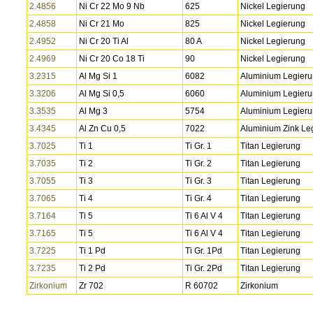
2.4856
Ni Cr 22 Mo 9 Nb
625
Nickel Legierung
2.4858
Ni Cr 21 Mo
825
Nickel Legierung
2.4952
Ni Cr 20 Ti Al
80 A
Nickel Legierung
2.4969
Ni Cr 20 Co 18 Ti
90
Nickel Legierung
3.2315
Al Mg Si 1
6082
Aluminium Legier
3.3206
Al Mg Si 0,5
6060
Aluminium Legier
3.3535
Al Mg 3
5754
Aluminium Legier
3.4345
Al Zn Cu 0,5
7022
Aluminium Zink Le
3.7025
Ti 1
Ti Gr. 1
Titan Legierung
3.7035
Ti 2
Ti Gr. 2
Titan Legierung
3.7055
Ti 3
Ti Gr. 3
Titan Legierung
3.7065
Ti 4
Ti Gr. 4
Titan Legierung
3.7164
Ti 5
Ti 6 Al V 4
Titan Legierung
3.7165
Ti 5
Ti 6 Al V 4
Titan Legierung
3.7225
Ti 1 Pd
Ti Gr. 1Pd
Titan Legierung
3.7235
Ti 2 Pd
Ti Gr. 2Pd
Titan Legierung
Zirkonium
Zr 702
R 60702
Zirkonium