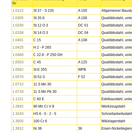
Nr
1.0122
St 37 - S 235
A 105
Allgemeiner Bausta
1.0305
St 35.8
A 106
Qualitätsstahl, unle
1.0330
St 12 O 3
DC 01
Qualitätsstahl, unle
1.0338
St 14 O 3
DC 04
Qualitätsstahl, unle
1.0401
C 15
A 108
Qualitätsstahl, unle
1.0425
H 2 - P 265
Qualitätsstahl, unle
1.0460
C 22.8 - P 250 GH
Qualitätsstahl, unle
1.0503
C 45
A 125
Qualitätsstahl, unle
1.0562
St E 355
WPB
Qualitätsstahl, unle
1.0570
St 52-3
F 52
Qualitätsstahl, unle
1.0715
11 S Mn 30
Qualitätsstahl, unle
1.0718
11 S Mn Pb 30
Qualitätsstahl, unle
1.1221
C 60 E
Edelbaustahl, unle
1.2842
90 Mn Cr V 8
Werkzeugstahl
1.3243
HS 6 - 5 - 2 - 5
Schnellarbeitsstahl
1.3505
100 Cr 6
Wälzlagerstahl
1.3912
Ni 36
36
Eisen-Nickellegie