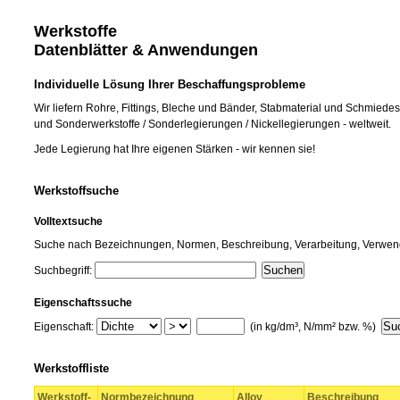
Werkstoffe
Datenblätter & Anwendungen
Individuelle Lösung Ihrer Beschaffungsprobleme
Wir liefern Rohre, Fittings, Bleche und Bänder, Stabmaterial und Schmied
und Sonderwerkstoffe / Sonderlegierungen / Nickellegierungen - weltweit.
Jede Legierung hat Ihre eigenen Stärken - wir kennen sie!
Werkstoffsuche
Volltextsuche
Suche nach Bezeichnungen, Normen, Beschreibung, Verarbeitung, Verw
Suchbegriff:
Eigenschaftssuche
Eigenschaft:
(in kg/dm³, N/mm² bzw. %)
Werkstoffliste
Werkstoff-
Normbezeichnung
Alloy
Beschreibung