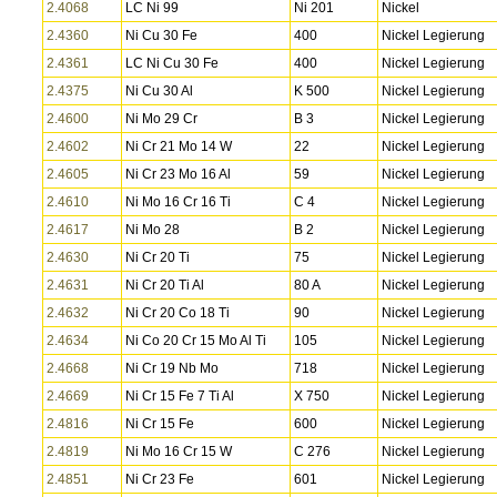
2.4068
LC Ni 99
Ni 201
Nickel
2.4360
Ni Cu 30 Fe
400
Nickel Legierung
2.4361
LC Ni Cu 30 Fe
400
Nickel Legierung
2.4375
Ni Cu 30 Al
K 500
Nickel Legierung
2.4600
Ni Mo 29 Cr
B 3
Nickel Legierung
2.4602
Ni Cr 21 Mo 14 W
22
Nickel Legierung
2.4605
Ni Cr 23 Mo 16 Al
59
Nickel Legierung
2.4610
Ni Mo 16 Cr 16 Ti
C 4
Nickel Legierung
2.4617
Ni Mo 28
B 2
Nickel Legierung
2.4630
Ni Cr 20 Ti
75
Nickel Legierung
2.4631
Ni Cr 20 Ti Al
80 A
Nickel Legierung
2.4632
Ni Cr 20 Co 18 Ti
90
Nickel Legierung
2.4634
Ni Co 20 Cr 15 Mo Al Ti
105
Nickel Legierung
2.4668
Ni Cr 19 Nb Mo
718
Nickel Legierung
2.4669
Ni Cr 15 Fe 7 Ti Al
X 750
Nickel Legierung
2.4816
Ni Cr 15 Fe
600
Nickel Legierung
2.4819
Ni Mo 16 Cr 15 W
C 276
Nickel Legierung
2.4851
Ni Cr 23 Fe
601
Nickel Legierung