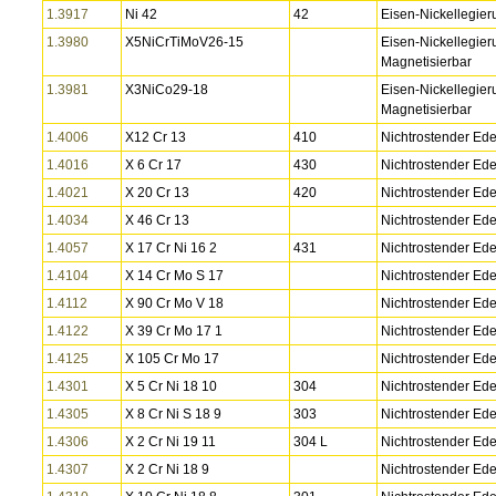
1.3917
Ni 42
42
Eisen-Nickellegie
1.3980
X5NiCrTiMoV26-15
Eisen-Nickellegie
Magnetisierbar
1.3981
X3NiCo29-18
Eisen-Nickellegie
Magnetisierbar
1.4006
X12 Cr 13
410
Nichtrostender Ede
1.4016
X 6 Cr 17
430
Nichtrostender Ede
1.4021
X 20 Cr 13
420
Nichtrostender Ede
1.4034
X 46 Cr 13
Nichtrostender Ede
1.4057
X 17 Cr Ni 16 2
431
Nichtrostender Ede
1.4104
X 14 Cr Mo S 17
Nichtrostender Ede
1.4112
X 90 Cr Mo V 18
Nichtrostender Ede
1.4122
X 39 Cr Mo 17 1
Nichtrostender Ede
1.4125
X 105 Cr Mo 17
Nichtrostender Ede
1.4301
X 5 Cr Ni 18 10
304
Nichtrostender Ede
1.4305
X 8 Cr Ni S 18 9
303
Nichtrostender Ede
1.4306
X 2 Cr Ni 19 11
304 L
Nichtrostender Ede
1.4307
X 2 Cr Ni 18 9
Nichtrostender Ede