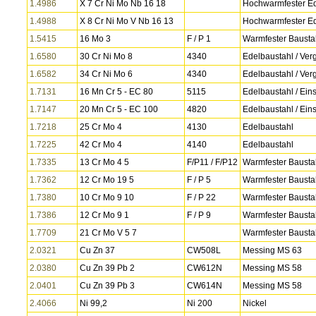
1.4986
X 7 Cr Ni Mo Nb 16 18
Hochwarmfester Ed
1.4988
X 8 Cr Ni Mo V Nb 16 13
Hochwarmfester Ed
1.5415
16 Mo 3
F / P 1
Warmfester Bausta
1.6580
30 Cr Ni Mo 8
4340
Edelbaustahl / Ver
1.6582
34 Cr Ni Mo 6
4340
Edelbaustahl / Ver
1.7131
16 Mn Cr 5 - EC 80
5115
Edelbaustahl / Eins
1.7147
20 Mn Cr 5 - EC 100
4820
Edelbaustahl / Eins
1.7218
25 Cr Mo 4
4130
Edelbaustahl
1.7225
42 Cr Mo 4
4140
Edelbaustahl
1.7335
13 Cr Mo 4 5
F/P11 / F/P12
Warmfester Bausta
1.7362
12 Cr Mo 19 5
F / P 5
Warmfester Bausta
1.7380
10 Cr Mo 9 10
F / P 22
Warmfester Bausta
1.7386
12 Cr Mo 9 1
F / P 9
Warmfester Bausta
1.7709
21 Cr Mo V 5 7
Warmfester Bausta
2.0321
Cu Zn 37
CW508L
Messing MS 63
2.0380
Cu Zn 39 Pb 2
CW612N
Messing MS 58
2.0401
Cu Zn 39 Pb 3
CW614N
Messing MS 58
2.4066
Ni 99,2
Ni 200
Nickel