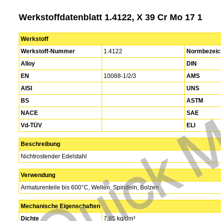
Werkstoffdatenblatt 1.4122, X 39 Cr Mo 17 1
Werkstoff
Werkstoff-Nummer
1.4122
Normbezeic
Alloy
DIN
EN
10088-1/2/3
AMS
AISI
UNS
BS
ASTM
NACE
SAE
Vd-TÜV
ELI
Beschreibung
Nichtrostender Edelstahl
Verwendung
Armaturenteile bis 600°C, Wellen, Spindeln, Bolzen
Mechanische Eigenschaften
Dichte
7,85 kg/dm³