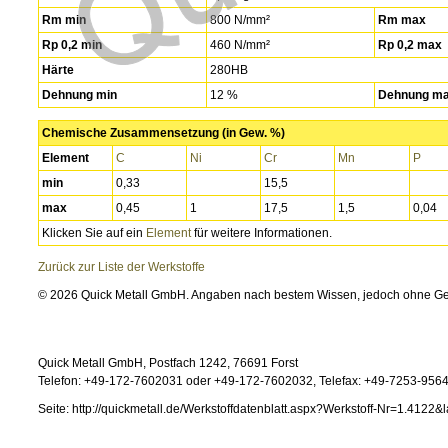
Rm min
800 N/mm²
Rm max
Rp 0,2 min
460 N/mm²
Rp 0,2 max
Härte
280HB
Dehnung min
12 %
Dehnung m
Chemische Zusammensetzung (in Gew. %)
Element
C
Ni
Cr
Mn
P
min
0,33
15,5
max
0,45
1
17,5
1,5
0,04
Klicken Sie auf ein
Element
für weitere Informationen.
Zurück zur Liste der Werkstoffe
© 2026 Quick Metall GmbH. Angaben nach bestem Wissen, jedoch ohne G
Quick Metall GmbH, Postfach 1242, 76691 Forst
Telefon: +49-172-7602031 oder +49-172-7602032, Telefax: +49-7253-95646
Seite: http://quickmetall.de/Werkstoffdatenblatt.aspx?Werkstoff-Nr=1.4122&l