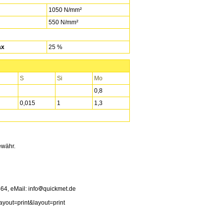
1050 N/mm²
550 N/mm²
ax
25 %
S
Si
Mo
0,8
0,015
1
1,3
ewähr.
4, eMail: info
quickmet.de
ayout=print&layout=print