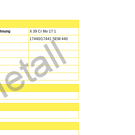
hnung
X 39 Cr Mo 17 1
17440/17441 SEW 440