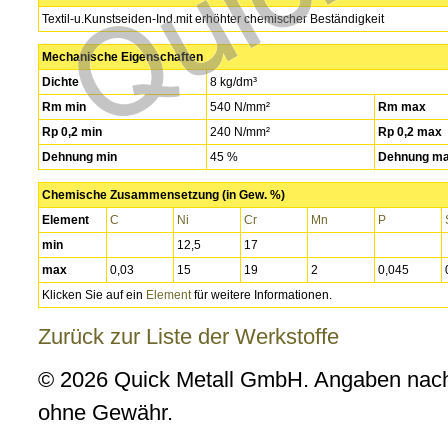
Textil-u.Kunstseiden-Ind.mit erhöhter chemischer Beständigkeit
Mechanische Eigenschaften
Dichte
8 kg/dm³
Rm min
540 N/mm²
Rm max
Rp 0,2 min
240 N/mm²
Rp 0,2 max
Dehnung min
45 %
Dehnung m
Chemische Zusammensetzung (in Gew. %)
Element
C
Ni
Cr
Mn
P
min
12,5
17
max
0,03
15
19
2
0,045
Klicken Sie auf ein
Element
für weitere Informationen.
Zurück zur Liste der Werkstoffe
© 2026 Quick Metall GmbH. Angaben nach
ohne Gewähr.