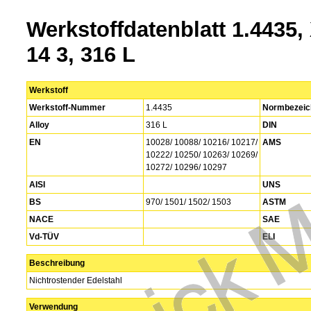
Werkstoffdatenblatt 1.4435,
14 3, 316 L
Werkstoff
Werkstoff-Nummer
1.4435
Normbezeic
Alloy
316 L
DIN
EN
10028/ 10088/ 10216/ 10217/
AMS
10222/ 10250/ 10263/ 10269/
10272/ 10296/ 10297
AISI
UNS
BS
970/ 1501/ 1502/ 1503
ASTM
NACE
SAE
Vd-TÜV
ELI
Beschreibung
Nichtrostender Edelstahl
Verwendung