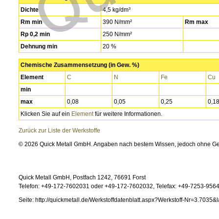
Dichte
4,5 kg/dm³
Rm min
390 N/mm²
Rm max
Rp 0,2 min
250 N/mm²
Dehnung min
20 %
Chemische Zusammensetzung (in Gew. %)
Element
C
N
Fe
Cu
min
max
0,08
0,05
0,25
0,1
Klicken Sie auf ein
Element
für weitere Informationen.
Zurück zur Liste der Werkstoffe
© 2026 Quick Metall GmbH. Angaben nach bestem Wissen, jedoch ohne G
Quick Metall GmbH, Postfach 1242, 76691 Forst
Telefon: +49-172-7602031 oder +49-172-7602032, Telefax: +49-7253-95646
Seite: http://quickmetall.de/Werkstoffdatenblatt.aspx?Werkstoff-Nr=3.7035&l