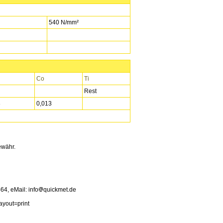
540 N/mm²
Co
Ti
Rest
8
0,013
ewähr.
4, eMail: info
quickmet.de
ayout=print