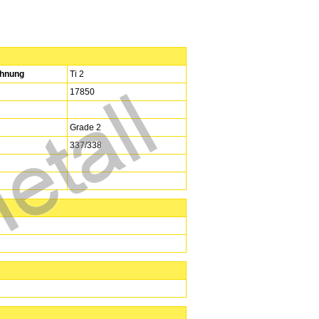
hnung
Ti 2
17850
Grade 2
337/338