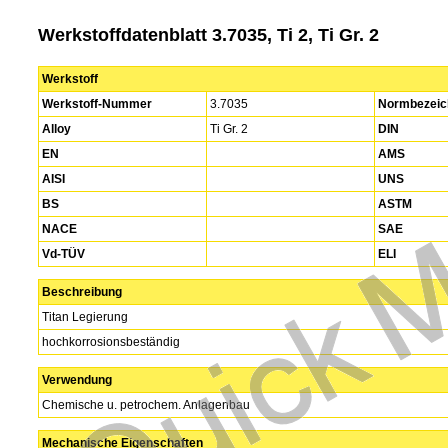
Werkstoffdatenblatt 3.7035, Ti 2, Ti Gr. 2
Werkstoff
Werkstoff-Nummer
3.7035
Normbezeic
Alloy
Ti Gr. 2
DIN
EN
AMS
AISI
UNS
BS
ASTM
NACE
SAE
Vd-TÜV
ELI
Beschreibung
Titan Legierung
hochkorrosionsbeständig
Verwendung
Chemische u. petrochem. Anlagenbau
Mechanische Eigenschaften