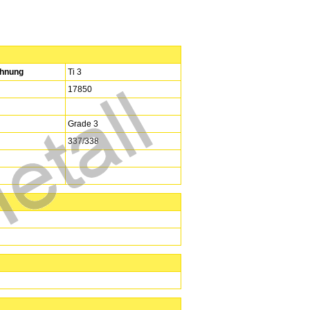
hnung
Ti 3
17850
Grade 3
337/338