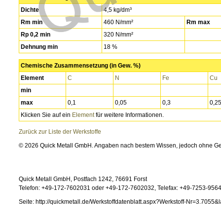
Dichte
4,5 kg/dm³
Rm min
460 N/mm²
Rm max
Rp 0,2 min
320 N/mm²
Dehnung min
18 %
Chemische Zusammensetzung (in Gew. %)
Element
C
N
Fe
Cu
min
max
0,1
0,05
0,3
0,2
Klicken Sie auf ein
Element
für weitere Informationen.
Zurück zur Liste der Werkstoffe
© 2026 Quick Metall GmbH. Angaben nach bestem Wissen, jedoch ohne G
Quick Metall GmbH, Postfach 1242, 76691 Forst
Telefon: +49-172-7602031 oder +49-172-7602032, Telefax: +49-7253-95646
Seite: http://quickmetall.de/Werkstoffdatenblatt.aspx?Werkstoff-Nr=3.7055&l