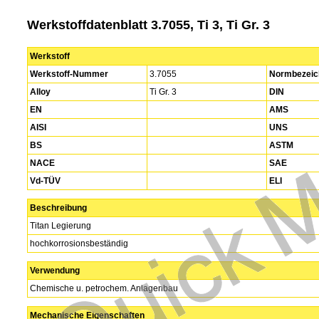
Werkstoffdatenblatt 3.7055, Ti 3, Ti Gr. 3
Werkstoff
Werkstoff-Nummer
3.7055
Normbezeic
Alloy
Ti Gr. 3
DIN
EN
AMS
AISI
UNS
BS
ASTM
NACE
SAE
Vd-TÜV
ELI
Beschreibung
Titan Legierung
hochkorrosionsbeständig
Verwendung
Chemische u. petrochem. Anlagenbau
Mechanische Eigenschaften