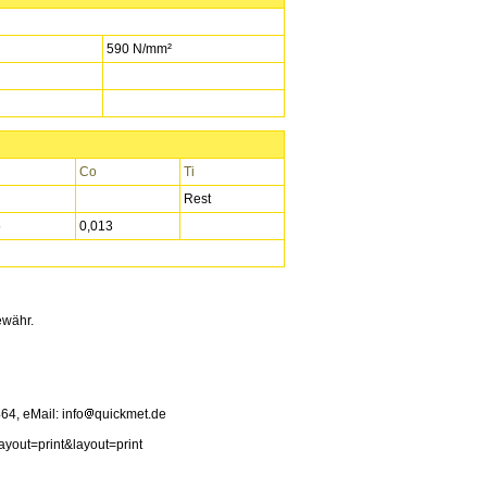
590 N/mm²
Co
Ti
Rest
5
0,013
ewähr.
4, eMail: info
quickmet.de
ayout=print&layout=print