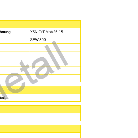
hnung
X5NiCrTiMoV26-15
SEW 390
ierbar