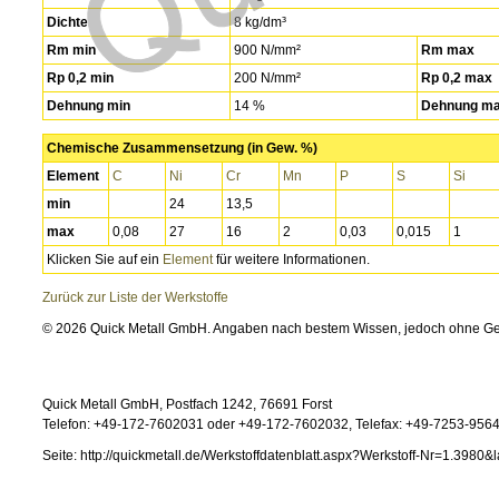
Dichte
8 kg/dm³
Rm min
900 N/mm²
Rm max
Rp 0,2 min
200 N/mm²
Rp 0,2 max
Dehnung min
14 %
Dehnung m
Chemische Zusammensetzung (in Gew. %)
Element
C
Ni
Cr
Mn
P
S
Si
min
24
13,5
max
0,08
27
16
2
0,03
0,015
1
Klicken Sie auf ein
Element
für weitere Informationen.
Zurück zur Liste der Werkstoffe
© 2026 Quick Metall GmbH. Angaben nach bestem Wissen, jedoch ohne G
Quick Metall GmbH, Postfach 1242, 76691 Forst
Telefon: +49-172-7602031 oder +49-172-7602032, Telefax: +49-7253-95646
Seite: http://quickmetall.de/Werkstoffdatenblatt.aspx?Werkstoff-Nr=1.3980&l