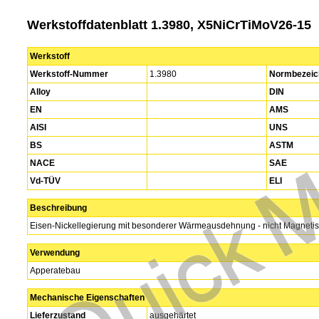
Werkstoffdatenblatt 1.3980, X5NiCrTiMoV26-15
Werkstoff
Werkstoff-Nummer
1.3980
Normbezeic
Alloy
DIN
EN
AMS
AISI
UNS
BS
ASTM
NACE
SAE
Vd-TÜV
ELI
Beschreibung
Eisen-Nickellegierung mit besonderer Wärmeausdehnung - nicht Magnetis
Verwendung
Apperatebau
Mechanische Eigenschaften
Lieferzustand
ausgehärtet