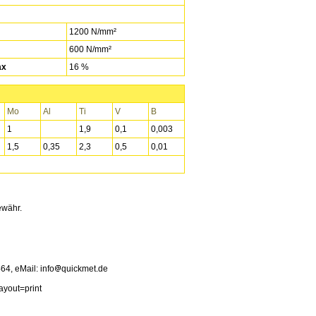
1200 N/mm²
600 N/mm²
ax
16 %
Mo
Al
Ti
V
B
1
1,9
0,1
0,003
1,5
0,35
2,3
0,5
0,01
ewähr.
4, eMail: info
quickmet.de
ayout=print